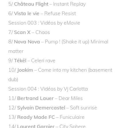
5/
Château Flight
– Instant Replay
6/
Vista le vie
– Refuse Resist
Session 003 : Vidéos by eMovie
7/
Scan X
– Chaos
8/
Nova Nova
– Pump ! (Shake it up) Minimal
matter
9/
Tékël
– Celeri rave
10/
Joakim
– Come into my kitchen (basement
dub)
Session 004 : Vidéos by Vj Carlotta
11/
Bertrand Lauer
– Dear Miles
12/
Sylvain Demercastel
– Soft sunrise
13/
Ready Made FC
– Funiculaire
14/
Laurent Garnier
– City Sphere