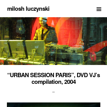
milosh luczynski
“URBAN SESSION PARIS”, DVD VJ’s
compilation, 2004
P
0
o
4
s
/