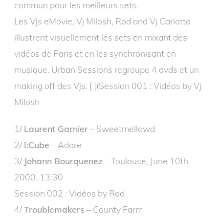
commun pour les meilleurs sets.
Les Vjs eMovie, Vj Milosh, Rod and Vj Carlotta
illustrent visuellement les sets en mixant des
vidéos de Paris et en les synchronisant en
musique. Urban Sessions regroupe 4 dvds et un
making off des Vjs. [ [(Session 001 : Vidéos by Vj
Milosh
1/
Laurent Garnier
– Sweetmellowd
2/
I:Cube
– Adore
3/
Johann Bourquenez
– Toulouse, June 10th
2000, 13:30
Session 002 : Vidéos by Rod
4/
Troublemakers
– County Farm