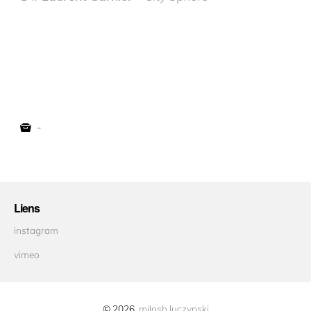
-
Liens
instagram
vimeo
© 2026
milosh luczynski